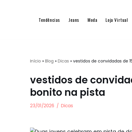
Pular
Tendências
Jeans
Moda
Loja Virtual
para
o
conteúdo
Início
»
Blog
»
Dicas
»
vestidos de convidadas de 1
vestidos de convida
bonito na pista
23/01/2026
Dicas