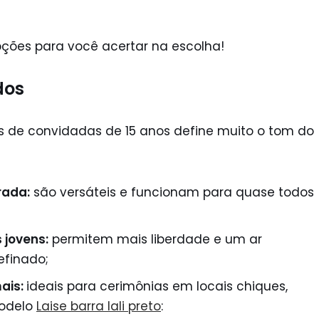
pções para você acertar na escolha!
dos
s de convidadas de 15 anos define muito o tom do
rada:
são versáteis e funcionam para quase todos
 jovens:
permitem mais liberdade e um ar
efinado;
ais:
ideais para cerimônias em locais chiques,
modelo
Laise barra lali preto
: