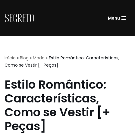
Pular
Menu
para
o
conteúdo
Início
»
Blog
»
Moda
»
Estilo Romântico: Características,
Como se Vestir [+ Peças]
Estilo Romântico:
Características,
Como se Vestir [+
Peças]