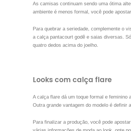
As camisas continuam sendo uma ótima alte
ambiente é menos formal, você pode aposta
Para quebrar a seriedade, complemente o v
a calça pantacourt godê e saias diversas. S
quatro dedos acima do joelho.
Looks com calça flare
A calça flare dá um toque formal e feminino 
Outra grande vantagem do modelo é definir a 
Para finalizar a produção, você pode aposta
várias informações de moda ao look, opte p