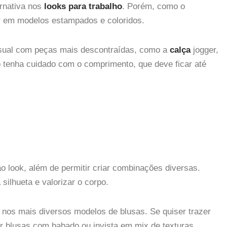
rnativa nos
looks para trabalho
. Porém, como o
r em modelos estampados e coloridos.
isual com peças mais descontraídas, como a
calça
jogger,
ó tenha cuidado com o comprimento, que deve ficar até
ao look, além de permitir criar combinações diversas.
silhueta e valorizar o corpo.
r nos mais diversos modelos de blusas. Se quiser trazer
or blusas com babado ou invista em mix de texturas.