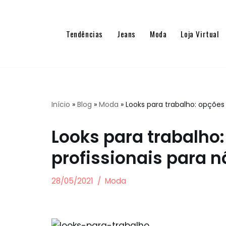
Pular
Tendências
Jeans
Moda
Loja Virtual
para
o
conteúdo
Início
»
Blog
»
Moda
»
Looks para trabalho: opções 
Looks para trabalho
profissionais para n
28/05/2021
Moda