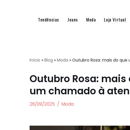
Pular
Tendências
Jeans
Moda
Loja Virtual
para
o
conteúdo
Início
»
Blog
»
Moda
»
Outubro Rosa: mais do qu
Outubro Rosa: mais
um chamado à aten
26/09/2025
Moda