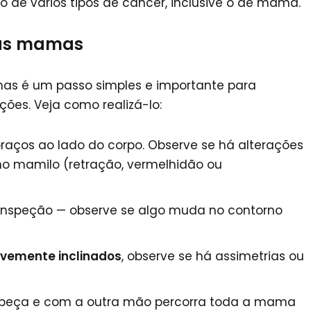
co de vários tipos de câncer, inclusive o de mama.
das mamas
mas é um passo simples e importante para
ções. Veja como realizá-lo:
aços ao lado do corpo. Observe se há alterações
 no mamilo (retração, vermelhidão ou
 inspeção — observe se algo muda no contorno
evemente inclinados
, observe se há assimetrias ou
abeça e com a outra mão percorra toda a mama